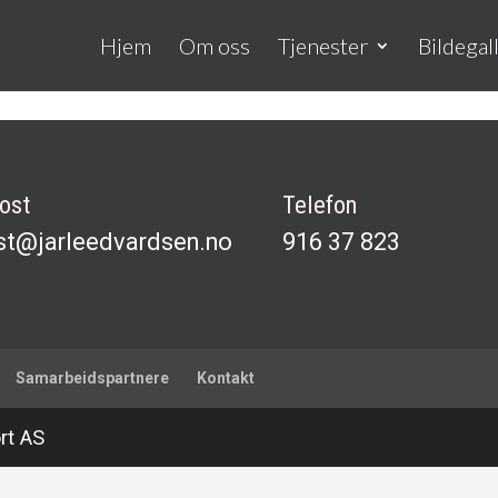
Hjem
Om oss
Tjenester
Bildegall
ost
Telefon
st@jarleedvardsen
.no
916 37 823
Samarbeidspartnere
Kontakt
rt AS